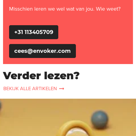
Misschien leren we wel wat van jou. Wie weet?
+31 113405709
cees@envoker.com
Verder lezen?
BEKIJK ALLE ARTIKELEN