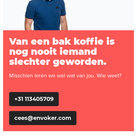
Van een bak koffie is
nog nooit iemand
slechter geworden.
Misschien leren we wel wat van jou. Wie weet?
+31 113405709
cees@envoker.com