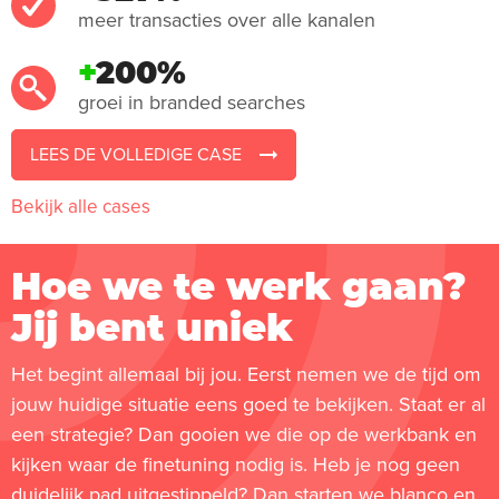
meer transacties over alle kanalen
+
200%
groei in branded searches
LEES DE VOLLEDIGE CASE
Bekijk alle cases
Hoe we te werk gaan?
Jij bent uniek
Het begint allemaal bij jou. Eerst nemen we de tijd om
jouw huidige situatie eens goed te bekijken. Staat er al
een strategie? Dan gooien we die op de werkbank en
kijken waar de finetuning nodig is. Heb je nog geen
duidelijk pad uitgestippeld? Dan starten we blanco en