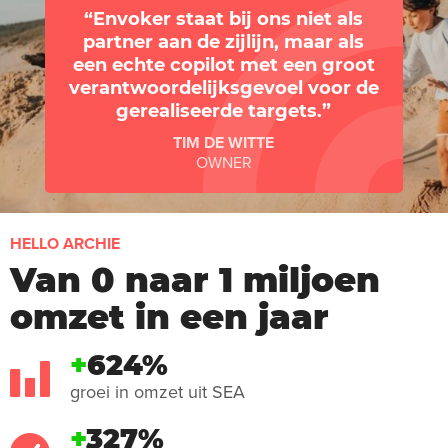
Envoker staat bij ons niet als
partner aan de zijlijn, maar als
een echte copilot met een groot
verantwoordelijksgevoel voor de
gerealiseerde targets.
TIM DE WITTE
OWNER
HELLO ARCHIE
Van 0 naar 1 miljoen
omzet in een jaar
+
624%
groei in omzet uit SEA
+
327%