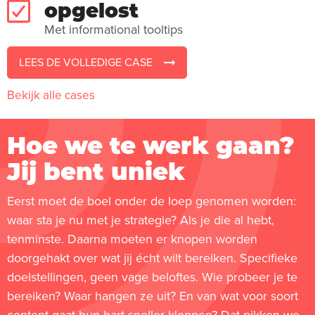
opgelost
Met informational tooltips
LEES DE VOLLEDIGE CASE
Bekijk alle cases
Hoe we te werk gaan?
Jij bent uniek
Eerst moet de boel onder de loep genomen worden:
waar sta je nu met je strategie? Als je die al hebt,
tenminste. Daarna moeten er knopen worden
doorgehakt over wat jij écht wilt bereiken. Specifieke
doelstellingen, geen vage beloftes. Wie probeer je te
bereiken? Waar hangen ze uit? En van wat voor soort