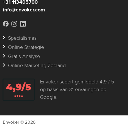
+31 113405700
info@envoker.com
Specialismes
Online Strategie
Gratis Analyse
Online Marketing Zeeland
Envoker scoort gemiddeld 4,9 / 5
4,9/5
op basis van 31 ervaringen op
Google.
Envoker © 2026