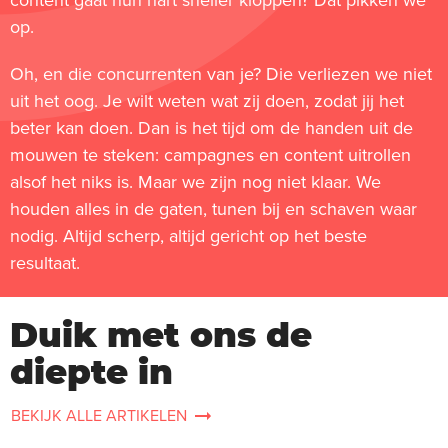
content gaat hun hart sneller kloppen? Dat pikken we
op.
Oh, en die concurrenten van je? Die verliezen we niet
uit het oog. Je wilt weten wat zij doen, zodat jij het
beter kan doen. Dan is het tijd om de handen uit de
mouwen te steken: campagnes en content uitrollen
alsof het niks is. Maar we zijn nog niet klaar. We
houden alles in de gaten, tunen bij en schaven waar
nodig. Altijd scherp, altijd gericht op het beste
resultaat.
Duik met ons de
diepte in
BEKIJK ALLE ARTIKELEN