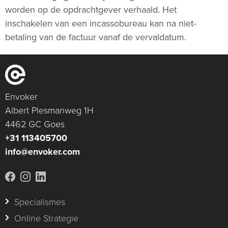
worden op de opdrachtgever verhaald. Het
inschakelen van een incassobureau kan na niet-
betaling van de factuur vanaf de vervaldatum.
Envoker
Albert Plesmanweg 1H
4462 GC Goes
+31 113405700
info@envoker.com
Specialismes
Online Strategie