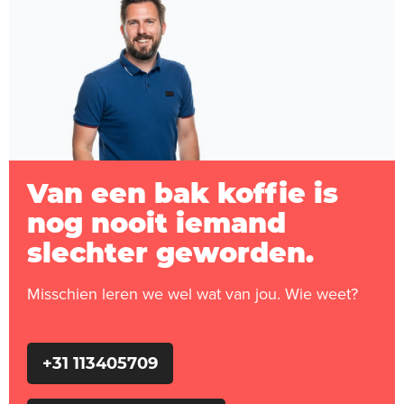
Van een bak koffie is
nog nooit iemand
slechter geworden.
Misschien leren we wel wat van jou. Wie weet?
+31 113405709