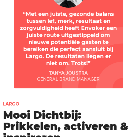
Met een juiste, gezonde balans
tussen lef, merk, resultaat en
zorgvuldigheid heeft Envoker een
juiste route uitgestippeld om
nieuwe potentiële gasten te
bereiken die perfect aansluit bij
Largo. De resultaten liegen er
niet om. Trots!
TANYA JOUSTRA
GENERAL BRAND MANAGER
LARGO
Mooi Dichtbij:
Prikkelen, activeren &