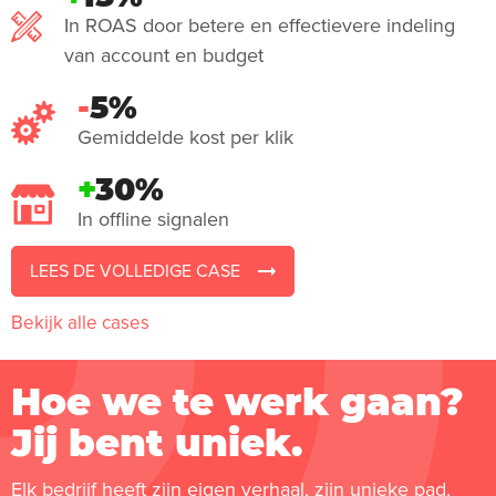
In ROAS door betere en effectievere indeling
van account en budget
-
5%
Gemiddelde kost per klik
+
30%
In offline signalen
LEES DE VOLLEDIGE CASE
Bekijk alle cases
Hoe we te werk gaan?
Jij bent uniek.
Elk bedrijf heeft zijn eigen verhaal, zijn unieke pad.