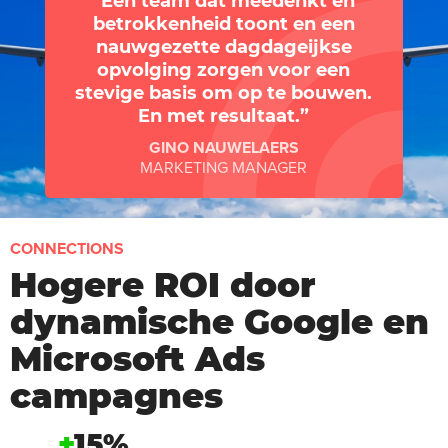
Een team dat meedenkt en
betrokkenheid toont en een
nauwgezette dagdageijkse
opvolging zorgen voor een
stevige basis om op te bouwen.
En met resultaat.
GINO NAUWELAERS
MARKETING MANAGER
CONNECTIONS
Hogere ROI door
dynamische Google en
Microsoft Ads
campagnes
+
15%