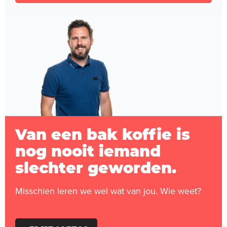
Van een bak koffie is
nog nooit iemand
slechter geworden.
Misschien leren we wel wat van jou. Wie weet?