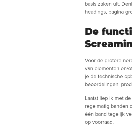
basis zaken uit. Den
headings, pagina gro
De functi
Screami
Voor de grotere nerd
van elementen en/of 
je de technische op
beoordelingen, pro
Laatst liep ik met d
regelmatig banden o
één band tegelijk v
op voorraad.