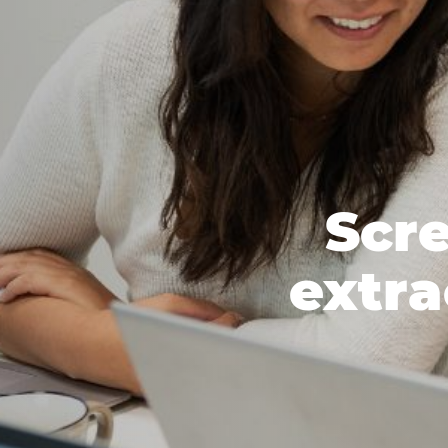
Scr
extra