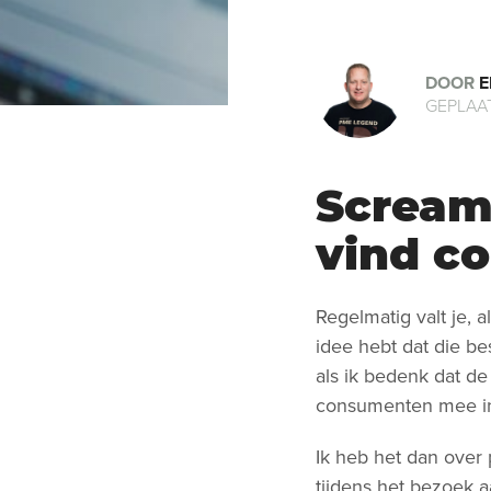
DOOR
E
GEPLAAT
Scream
vind c
Regelmatig valt je, 
idee hebt dat die be
als ik bedenk dat de
consumenten mee in
Ik heb het dan over 
tijdens het bezoek aa