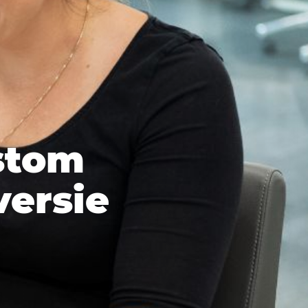
stom
versie