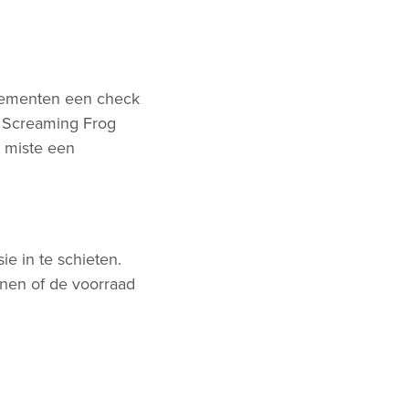
elementen een check
n Screaming Frog
% miste een
e in te schieten.
nen of de voorraad