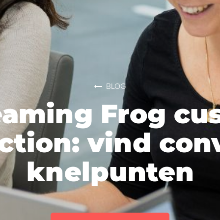
BLOG
eaming Frog cu
ction: vind con
knelpunten