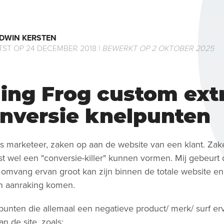
DWIN KERSTEN
ST OP 24 DECEMBER 2018 |
BEWERKT OP 2 OKTOBER 2025
ing Frog custom extr
onversie knelpunten
als marketeer, zaken op aan de website van een klant. Za
st wel een "conversie-killer" kunnen vormen. Mij gebeurt 
 omvang ervan groot kan zijn binnen de totale website en
 aanraking komen.
punten die allemaal een negatieve product/ merk/ surf er
n de site, zoals: