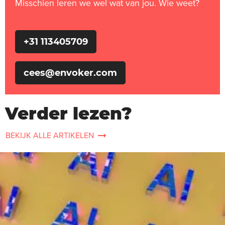
Misschien leren we wel wat van jou. Wie weet?
+31 113405709
cees@envoker.com
Verder lezen?
BEKIJK ALLE ARTIKELEN