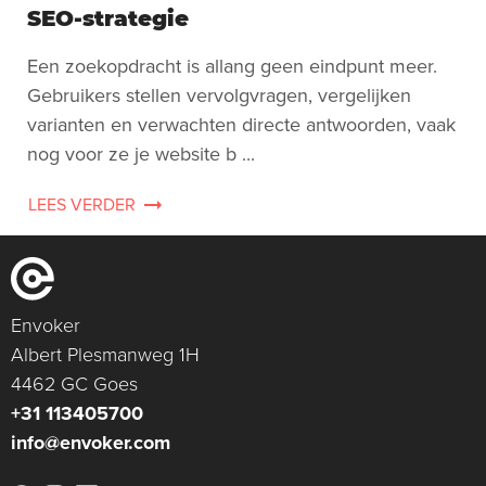
SEO-strategie
Een zoekopdracht is allang geen eindpunt meer.
Gebruikers stellen vervolgvragen, vergelijken
varianten en verwachten directe antwoorden, vaak
nog voor ze je website b ...
LEES VERDER
Envoker
Albert Plesmanweg 1H
4462 GC Goes
+31 113405700
info@envoker.com