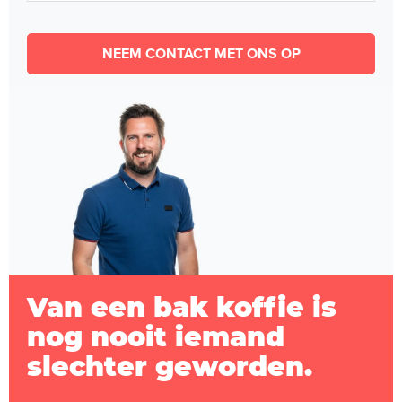
NEEM CONTACT MET ONS OP
Van een bak koffie is
nog nooit iemand
slechter geworden.