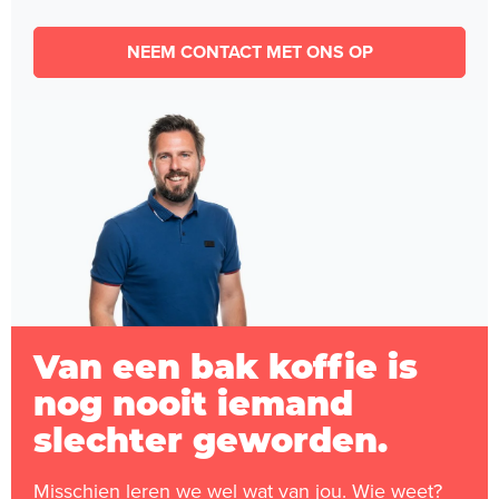
NEEM CONTACT MET ONS OP
Van een bak koffie is
nog nooit iemand
slechter geworden.
Misschien leren we wel wat van jou. Wie weet?