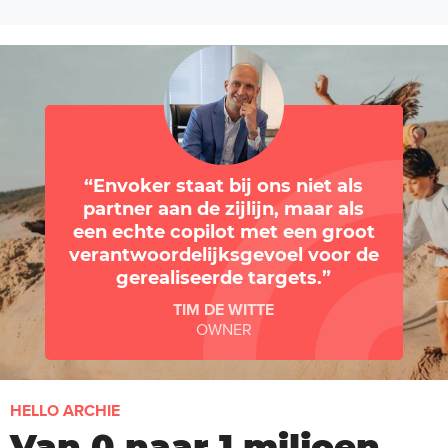
Envoker staat bij ons niet als
partner aan de zijlijn, maar als
een echte copilot met een groot
verantwoordelijksgevoel voor de
gerealiseerde targets.
TIM DE WITTE
OWNER
HELLO ARCHIE
Van 0 naar 1 miljoen