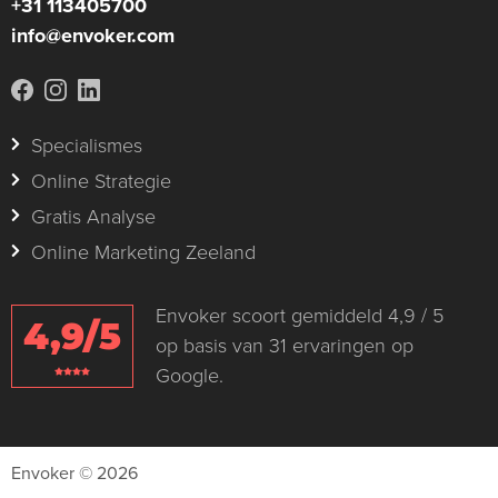
+31 113405700
info@envoker.com
Specialismes
Online Strategie
Gratis Analyse
Online Marketing Zeeland
Envoker scoort gemiddeld 4,9 / 5
4,9/5
op basis van 31 ervaringen op
Google.
Envoker © 2026