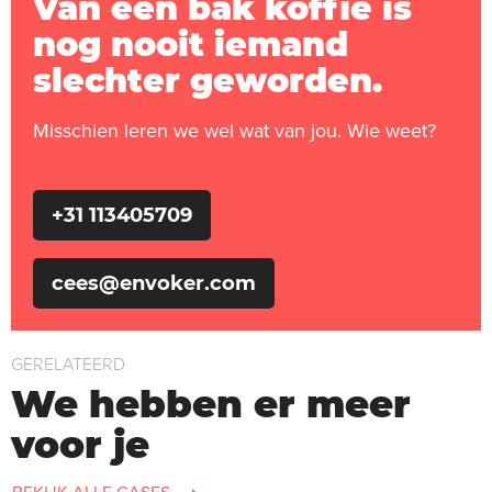
Van een bak koffie is
nog nooit iemand
slechter geworden.
Misschien leren we wel wat van jou. Wie weet?
+31 113405709
cees@envoker.com
GERELATEERD
We hebben er meer
voor je