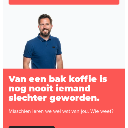
Van een bak koffie is
nog nooit iemand
slechter geworden.
Misschien leren we wel wat van jou. Wie weet?