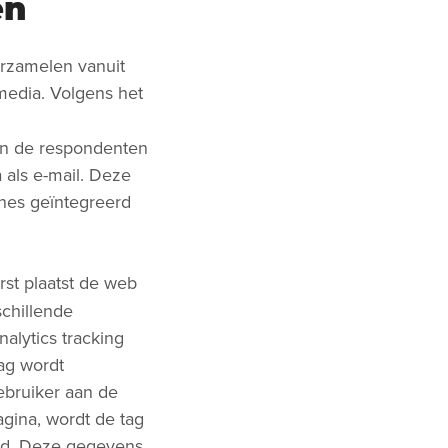
en
erzamelen vanuit
media. Volgens het
an de respondenten
als e-mail. Deze
nes geïntegreerd
erst plaatst de web
schillende
alytics tracking
ag wordt
ebruiker aan de
agina, wordt de tag
eld. Deze gegevens