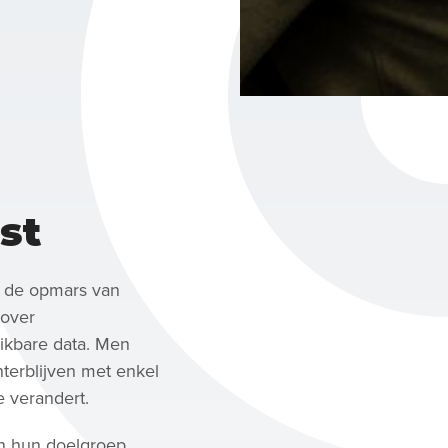
st
n de opmars van
 over
ikbare data. Men
terblijven met enkel
e verandert.
an hun doelgroep