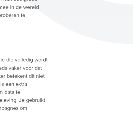
 mee in de wereld
proberen te
ie die volledig wordt
eds vaker voor dat
r betekent dit niet
ls een extra
m data te
eleving. Je gebruikt
campagnes om