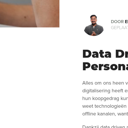
DOOR
E
GEPLAAT
Data D
Persona
Alles om ons heen v
digitalisering heef
hun koopgedrag kun
weet technologieën s
offline kanalen, wan
Dankzij data driven