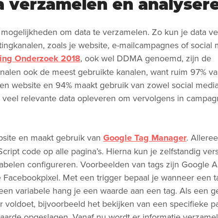
a verzamelen en analyser
de mogelijkheden om data te verzamelen. Zo kun je data v
ingkanalen, zoals je website, e-mailcampagnes of social 
ting Onderzoek 2018
, ook wel DDMA genoemd, zijn de
alen ook de meest gebruikte kanalen, want ruim 97% v
en website en 94% maakt gebruik van zowel social media 
 veel relevante data opleveren om vervolgens in campag
ebsite en maakt gebruik van
Google Tag Manager
. Allere
ript code op alle pagina’s. Hierna kun je zelfstandig ver
riabelen configureren. Voorbeelden van tags zijn Google An
 Facebookpixel. Met een trigger bepaal je wanneer een t
een variabele hang je een waarde aan een tag. Als een g
r voldoet, bijvoorbeeld het bekijken van een specifieke p
aarde opgeslagen. Vanaf nu wordt er informatie verzam