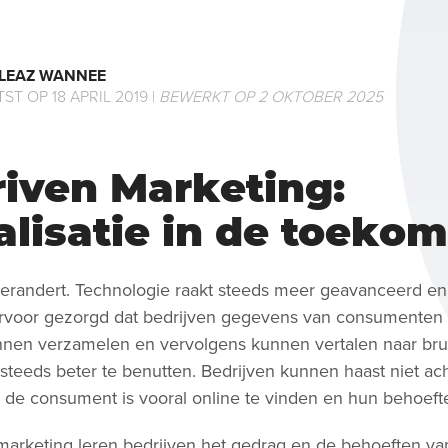
LEAZ WANNEE
ST OP 18 APRIL 2019 |
BEWERKT OP 2 OKTOBER 2025
riven Marketing:
lisatie in de toekom
erandert. Technologie raakt steeds meer geavanceerd e
t ervoor gezorgd dat bedrijven gegevens van consumenten
nen verzamelen en vervolgens kunnen vertalen naar bru
teeds beter te benutten. Bedrijven kunnen haast niet ach
t de consument is vooral online te vinden en hun behoeft
 marketing leren bedrijven het gedrag en de behoeften v