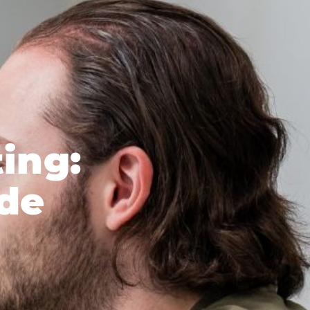
ing:
 de