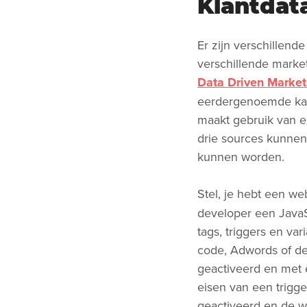
Klantdat
Er zijn verschillen
verschillende market
Data Driven Marke
eerdergenoemde kan
maakt gebruik van e
drie sources kunnen
kunnen worden.
Stel, je hebt een w
developer een JavaSc
tags, triggers en va
code, Adwords of de
geactiveerd en met 
eisen van een trigge
geactiveerd en de w