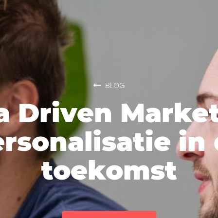
BLOG
a Driven Market
rsonalisatie in
toekomst