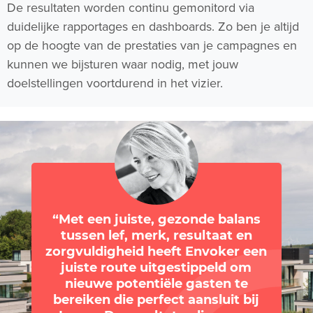
De resultaten worden continu gemonitord via
duidelijke rapportages en dashboards. Zo ben je altijd
op de hoogte van de prestaties van je campagnes en
kunnen we bijsturen waar nodig, met jouw
doelstellingen voortdurend in het vizier.
Met een juiste, gezonde balans
tussen lef, merk, resultaat en
zorgvuldigheid heeft Envoker een
juiste route uitgestippeld om
nieuwe potentiële gasten te
bereiken die perfect aansluit bij