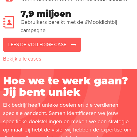
7,9 miljoen
Gebruikers bereikt met de #Mooidichtbij
campagne
LEES DE VOLLEDIGE CASE
Bekijk alle cases
Hoe we te werk gaan?
Jij bent uniek
Elk bedrijf heeft unieke doelen en die verdienen
speciale aandacht. Samen identificeren we jouw
specifieke doelstellingen en maken we een strategie
op maat. Jij hebt de visie, wij hebben de expertise om