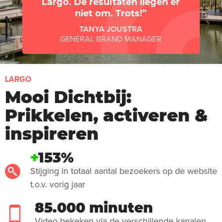
Largo. De resultaten liegen er
niet om. Trots!
TANYA JOUSTRA
GENERAL BRAND MANAGER
LARGO
Mooi Dichtbij:
Prikkelen, activeren &
inspireren
+
153%
Stijging in totaal aantal bezoekers op de website
t.o.v. vorig jaar
85.000 minuten
Video bekeken via de verschillende kanalen