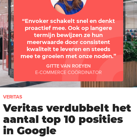
Envoker schakelt snel en denkt
proactief mee. Ook op langere
termijn bewijzen ze hun
meerwaarde door consistent
kwaliteit te leveren en steeds
mee te groeien met onze noden.
GITTE VAN ROEYEN
E-COMMERCE COÖRDINATOR
VERITAS
Veritas verdubbelt het
aantal top 10 posities
in Google