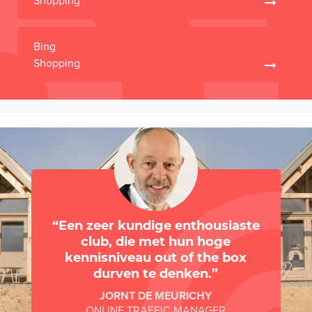
Shopping
Bing
Shopping
Een zeer kundige enthousiaste
club, die met hun hoge
kennisniveau out of the box
durven te denken.
JORNT DE MEURICHY
ONLINE TRAFFIC MANAGER