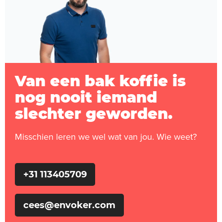
Van een bak koffie is
nog nooit iemand
slechter geworden.
Misschien leren we wel wat van jou. Wie weet?
+31 113405709
cees@envoker.com