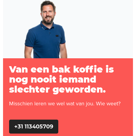
Van een bak koffie is
nog nooit iemand
slechter geworden.
Misschien leren we wel wat van jou. Wie weet?
+31 113405709