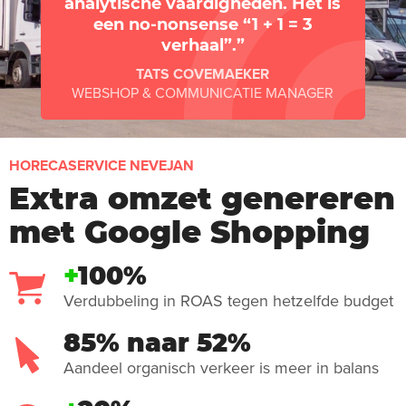
analytische vaardigheden. Het is
een no-nonsense “1 + 1 = 3
verhaal”.
TATS COVEMAEKER
WEBSHOP & COMMUNICATIE MANAGER
HORECASERVICE NEVEJAN
Extra omzet genereren
met Google Shopping
+
100%
Verdubbeling in ROAS tegen hetzelfde budget
85% naar 52%
Aandeel organisch verkeer is meer in balans