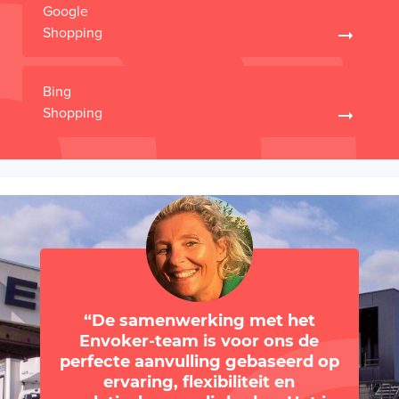
Google
Shopping
Bing
Shopping
De samenwerking met het
Envoker-team is voor ons de
perfecte aanvulling gebaseerd op
ervaring, flexibiliteit en