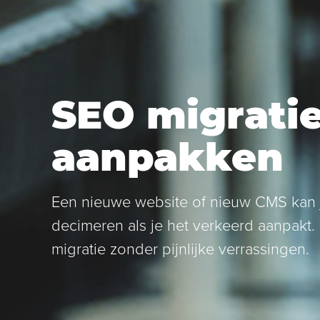
SEO migrati
aanpakken
Een nieuwe website of nieuw CMS kan 
decimeren als je het verkeerd aanpakt
migratie zonder pijnlijke verrassingen.