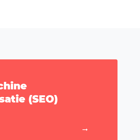
chine
satie (SEO)