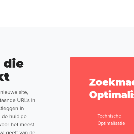
 die
kt
Zoekma
nieuwe site,
Optimali
staande URL's in
tleggen in
 de huidige
Technische
Optimalisatie
voor het meest
wl geeft van de