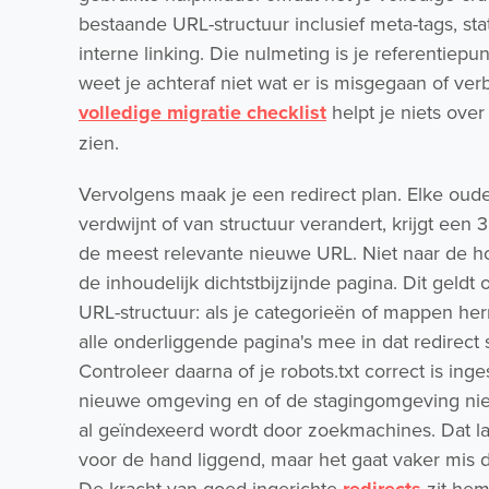
bestaande URL-structuur inclusief meta-tags, st
interne linking. Die nulmeting is je referentiepu
weet je achteraf niet wat er is misgegaan of ver
volledige migratie checklist
helpt je niets over
zien.
Vervolgens maak je een redirect plan. Elke oud
verdwijnt of van structuur verandert, krijgt een 3
de meest relevante nieuwe URL. Niet naar de 
de inhoudelijk dichtstbijzijnde pagina. Dit geldt
URL-structuur: als je categorieën of mappen h
alle onderliggende pagina's mee in dat redirect
Controleer daarna of je robots.txt correct is ing
nieuwe omgeving en of de stagingomgeving nie
al geïndexeerd wordt door zoekmachines. Dat laa
voor de hand liggend, maar het gaat vaker mis d
De kracht van goed ingerichte
redirects
zit hem 