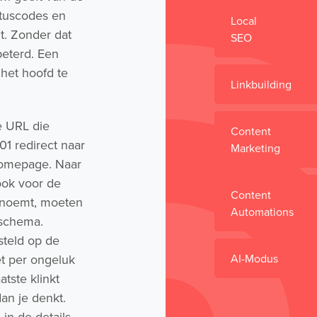
atuscodes en
Local
nt. Zonder dat
SEO
beterd. Een
 het hoofd te
Linkbuilding
e URL die
Content
01 redirect naar
Marketing
homepage. Naar
 ook voor de
Content
ernoemt, moeten
Automations
 schema.
esteld op de
t per ongeluk
AI-Modus
tste klinkt
an je denkt.
in de details.